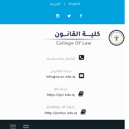
English
|
العربية
للاتصال والاستفسار
بريدنا الالكتروني
info@sa-uc.edu.iq
مجلة IJICI
https://ijici.edu.iq
JOURNAL OF SAUC
http://joshuc.edu.iq/