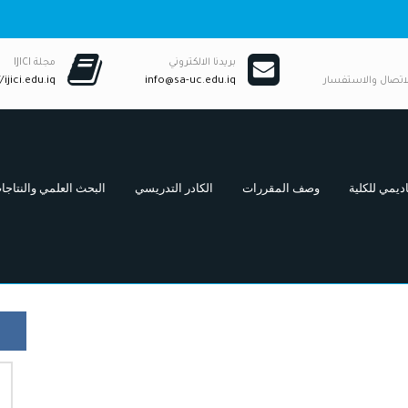
بريدنا الالكتروني
مجلة IJICI
لاتصال والاستفسار
info@sa-uc.edu.iq
/ijici.edu.iq
ديمي للكلية
وصف المقررات
الكادر التدريسي
البحث العلمي والنتاجا