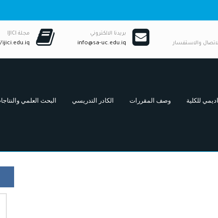
بريدنا الالكتروني
مجلة IJICI
لاتصال والاستفسار
info@sa-uc.edu.iq
/ijici.edu.iq
ديمي للكلية
وصف المقررات
الكادر التدريسي
البحث العلمي والنتاجا